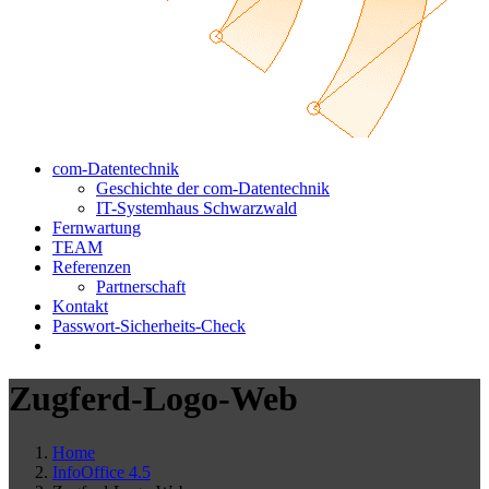
com-Datentechnik
Geschichte der com-Datentechnik
IT-Systemhaus Schwarzwald
Fernwartung
TEAM
Referenzen
Partnerschaft
Kontakt
Passwort-Sicherheits-Check
Zugferd-Logo-Web
Home
InfoOffice 4.5