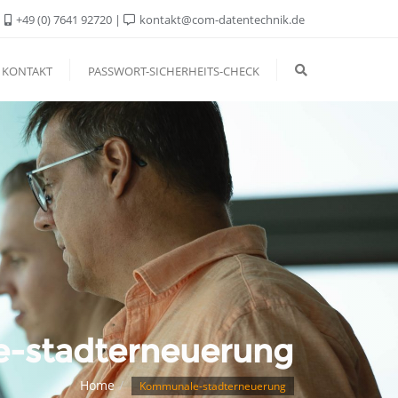
+49 (0) 7641 92720
kontakt@com-datentechnik.de
KONTAKT
PASSWORT-SICHERHEITS-CHECK
-stadterneuerung
Home
Kommunale-stadterneuerung