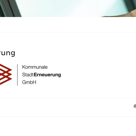
rung
n