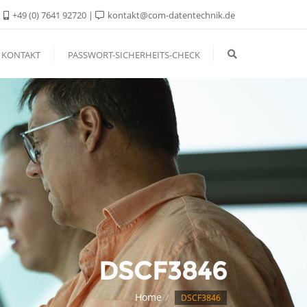
+49 (0) 7641 92720
kontakt@com-datentechnik.de
KONTAKT
PASSWORT-SICHERHEITS-CHECK
DSCF3846
Home
DSCF3846