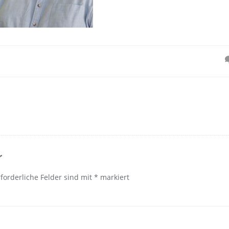
n
r
rforderliche Felder sind mit
*
markiert