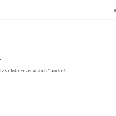
n
r
rforderliche Felder sind mit
*
markiert