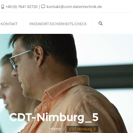
+49 (0) 7641 92720
kontakt@com-datentechnik.de
KONTAKT
PASSWORT-SICHERHEITS-CHECK
CDT-Nimburg_5
Home
CDT-Nimburg_5