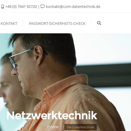
+49 (0) 7641 92720
kontakt@com-datentechnik.de
KONTAKT
PASSWORT-SICHERHEITS-CHECK
Netzwerktechnik
Home
Netzwerktechnik