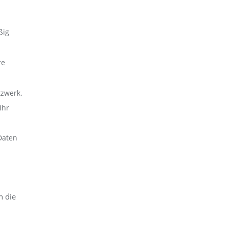
ßig
re
tzwerk.
Ihr
Daten
h die