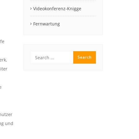
Videokonferenz-Knigge
Fernwartung
fe
erk,
iter
e
nutzer
ung und