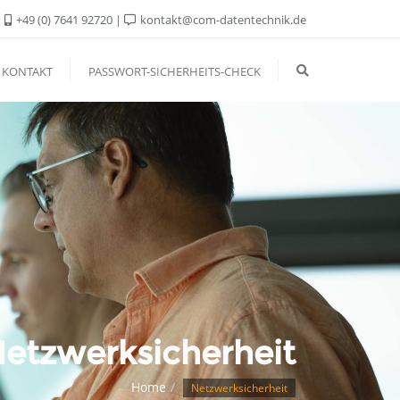
+49 (0) 7641 92720
kontakt@com-datentechnik.de
KONTAKT
PASSWORT-SICHERHEITS-CHECK
etzwerksicherheit
Home
Netzwerksicherheit