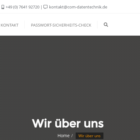
+49 (0) 7641 92720
kontakt@com-datentechnik.de
KONTAKT
PASSWORT-SICHERHEITS-CHECK
Wir über uns
Home
Wir über uns