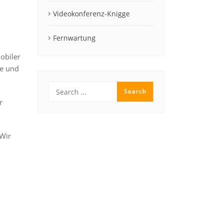
Videokonferenz-Knigge
Fernwartung
obiler
te und
r
 Wir